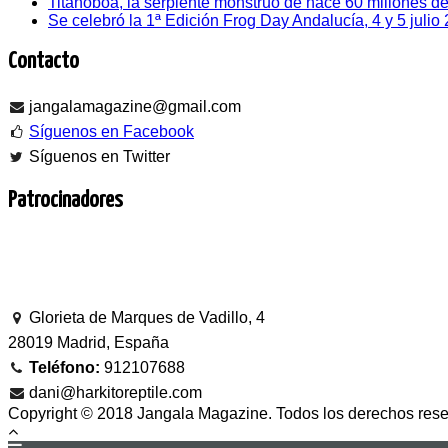
Titanoboa, la serpiente monstruo de hace 60 millones d
Se celebró la 1ª Edición Frog Day Andalucía, 4 y 5 julio
Contacto
jangalamagazine@gmail.com
Síguenos en Facebook
Síguenos en Twitter
Patrocinadores
Glorieta de Marques de Vadillo, 4
28019 Madrid, España
Teléfono:
912107688
dani@harkitoreptile.com
Copyright © 2018 Jangala Magazine. Todos los derechos rese