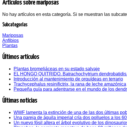
Artículos sobre mariposas
No hay artículos en esta categoría. Si se muestran las subcat
Subcategorías
Mariposas
Anfibios
Plantas
Últimos artículos
Plantas bromeliáceas en su estado salvaje
EL HONGO QUITRIDO. Batrachochytrium dendrobatidis
Introducción al mantenimiento de orquídeas en terrario
Trachycephalus resinifictrix, la rana de leche amazónica
Pequeña guía para adentrarse en el mundo de los dend
Últimas noticias
WWF lamenta la extinción de una de las dos últimas pob
Una pareja de águila imperial cría dos polluelos a los 6
Un nuevo fósil altera el árbol evolutivo de los dinosaurio