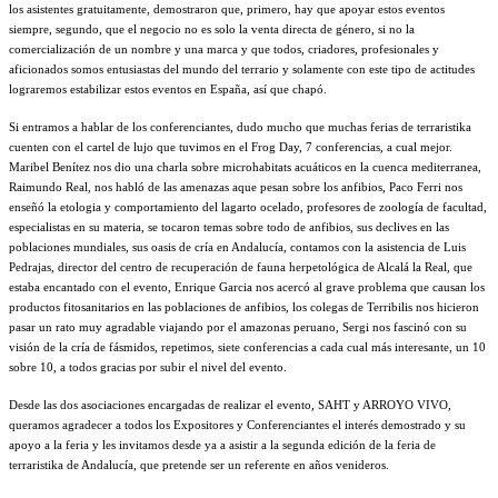
los asistentes gratuitamente, demostraron que, primero, hay que apoyar estos eventos
siempre, segundo, que el negocio no es solo la venta directa de género, si no la
comercialización de un nombre y una marca y que todos, criadores, profesionales y
aficionados somos entusiastas del mundo del terrario y solamente con este tipo de actitudes
lograremos estabilizar estos eventos en España, así que chapó.
Si entramos a hablar de los conferenciantes, dudo mucho que muchas ferias de terraristika
cuenten con el cartel de lujo que tuvimos en el Frog Day, 7 conferencias, a cual mejor.
Maribel Benítez nos dio una charla sobre microhabitats acuáticos en la cuenca mediterranea,
Raimundo Real, nos habló de las amenazas aque pesan sobre los anfibios, Paco Ferri nos
enseñó la etologia y comportamiento del lagarto ocelado, profesores de zoología de facultad,
especialistas en su materia, se tocaron temas sobre todo de anfibios, sus declives en las
poblaciones mundiales, sus oasis de cría en Andalucía, contamos con la asistencia de Luis
Pedrajas, director del centro de recuperación de fauna herpetológica de Alcalá la Real, que
estaba encantado con el evento, Enrique Garcia nos acercó al grave problema que causan los
productos fitosanitarios en las poblaciones de anfibios, los colegas de Terribilis nos hicieron
pasar un rato muy agradable viajando por el amazonas peruano, Sergi nos fascinó con su
visión de la cría de fásmidos, repetimos, siete conferencias a cada cual más interesante, un 10
sobre 10, a todos gracias por subir el nivel del evento.
Desde las dos asociaciones encargadas de realizar el evento, SAHT y ARROYO VIVO,
queramos agradecer a todos los Expositores y Conferenciantes el interés demostrado y su
apoyo a la feria y les invitamos desde ya a asistir a la segunda edición de la feria de
terraristika de Andalucía, que pretende ser un referente en años venideros.