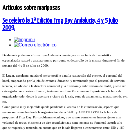
Artículos sobre mariposas
Se celebró la 1ª Edición Frog Day Andalucía, 4 y 5 julio
2009.
Finalmente podemos afirmar que Andalucía cuenta ya con su feria de Terraristika
especializada, pasaré a analizar punto por punto el desarrollo de la misma, durante el fin de
semana del 4 y 5 de julio de 2009.
El Lugar, excelente, quizás el mejor posible para la realización del evento, el personal del
hotel, empezando por la jefa de eventos, Suzanne, y terminando por el personal de servicio
técnico, sin olvidar a la directora comercial y la directora y subdirectora del hotel, puede ser
catalogado como extraordinario, tanto en coordinación como en disposición a la hora de
organizarlo todo, desde la apertura y cierre de la sala, zona de aislamiento, mesas, menús, etc,
etc.
Como punto muy mejorable queda pendiente el asunto de la climatización, aspecto que
remarcamos mucho desde la organización de la SAHT y ARROYO VIVO a la hora de
proponer el Frog Day. Por problemas técnicos, que somos conscientes fueron ajenos a la
voluntad de todos, el sistema de aire acondicionado simplemente no funcionó acorde a lo
que se requería y teniendo en cuenta que en la sala llegaron a concentrarse entre 150 y 160