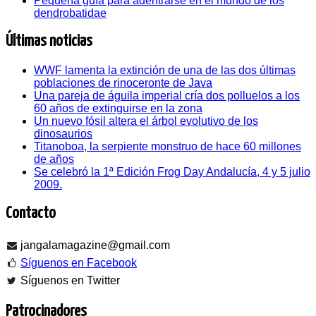
Pequeña guía para adentrarse en el mundo de los
dendrobatidae
Últimas noticias
WWF lamenta la extinción de una de las dos últimas
poblaciones de rinoceronte de Java
Una pareja de águila imperial cría dos polluelos a los
60 años de extinguirse en la zona
Un nuevo fósil altera el árbol evolutivo de los
dinosaurios
Titanoboa, la serpiente monstruo de hace 60 millones
de años
Se celebró la 1ª Edición Frog Day Andalucía, 4 y 5 julio
2009.
Contacto
jangalamagazine@gmail.com
Síguenos en Facebook
Síguenos en Twitter
Patrocinadores