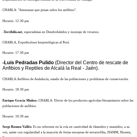
CHARLA: "Amenazas que pesan sobre los anfibios".
Horario: 12.30 pm
-
Terribilis.net
, especialistas en Dendrobátidos y montaje de vivarios.
CHARLA, Expediciónes herpetológicas al Perú.
Horario: 17.30 pm
-Luis Pedradas Pulido
(Director del Centro de rescate de
Anfibios y Reptiles de Alcalá la Real - Jaén).
CHARLA:
Anfibios de Andalucía, estado de las poblaciones y problemas de conservación.
Horario: 18.30 pm
Enrique Gracia Muñoz:
CHARLA: Efecto de los productos agrícolas-fitosanitarios sobre las
poblaciones de anfibios.
Horario: 10.30 am
Sergi Romeu Vallés:
Es un referente en la cría en cautividad de fásmidos y mantidos, a su
vez, asiste con regularidad a la mayoría de ferias europeas de terrariofilia, HAMM, Houten,