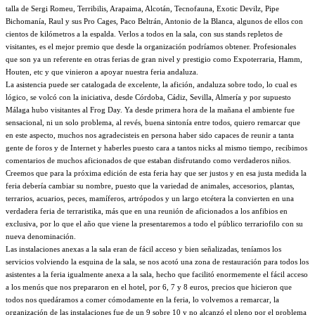
talla de Sergi Romeu, Terribilis, Arapaima, Alcotán, Tecnofauna, Exotic Devilz, Pipe
Bichomanía, Raul y sus Pro Cages, Paco Beltrán, Antonio de la Blanca, algunos de ellos con
cientos de kilómetros a la espalda. Verlos a todos en la sala, con sus stands repletos de
visitantes, es el mejor premio que desde la organización podríamos obtener. Profesionales
que son ya un referente en otras ferias de gran nivel y prestigio como Expoterraria, Hamm,
Houten, etc y que vinieron a apoyar nuestra feria andaluza.
La asistencia puede ser catalogada de excelente, la afición, andalu
za sobre todo, lo cual es
lógico, se volcó con la iniciativa, desde Córdoba, Cádiz, Sevilla, Almería y por supuesto
Málaga hubo visitantes al Frog Day. Ya desde primera hora de la mañana el ambiente fue
sensacional, ni un solo problema, al revés, buena sintonía entre todos, quiero remarcar que
en este aspecto, muchos nos agradecisteis en persona haber sido capaces de reunir a tanta
gente de foros y de Internet y haberles puesto cara a tantos nicks al mismo tiempo, recibimos
comentarios de muchos aficionados de que estaban disfrutando como verdaderos niños.
Creemos que para la próxima edición de esta feria hay que ser justos y en esa justa medida la
feria debería cambiar su nombre, puesto que la variedad de animales, accesorios, plantas,
terrarios, acuarios, peces, mamíferos, artrópodos y un largo etcétera la convierten en una
verdadera feria de terraristika, más que en una reunión de aficionados a los anfibios en
exclusiva, por lo que el año que viene la presentaremos a todo el público terrariofilo con su
nueva denominación.
Las instalaciones anexas a la sala eran de fácil acceso y bien señalizadas, teníamos los
servicios volviendo la esquina de la sala, se nos acotó una zona de restauración para todos los
asistentes a la feria igualmente anexa a la sala, hecho que facilitó enormemente el fácil acceso
a los menús que nos prepararon en el hotel, por 6, 7 y 8 euros, precios que hicieron que
todos nos quedáramos a comer cómodamente en la feria, lo volvemos a remarcar, la
organización de las instalaciones fue de un 9 sobre 10 y no alcanzó el pleno por el problema