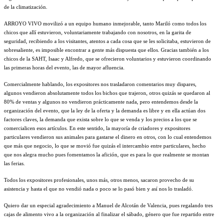
de la climatización.
ARROYO VIVO movilizó a un equipo humano inmejorable, tanto Mariló como todos los
chicos que allí estuvieron, voluntariamente trabajando con nosotros, en la garita de
seguridad, recibiendo a los visitantes, atentos a cada cosa que se les solicitaba, estuvieron de
sobresaliente, es imposible encontrar a gente más dispuesta que ellos. Gracias también a los
chicos de la SAHT, Isaac y Alfredo, que se ofrecieron voluntarios y estuvieron coordinando
las primeras horas del evento, las de mayor afluencia.
Comercialmente hablando, los expositores nos trasladaron comentarios muy dispares,
algunos vendieron absolutamente todos los bichos que trajeron, otros quizás se quedaron al
80% de ventas y algunos no vendieron prácticamente nada, pero entendemos desde la
organización del evento, que la ley de la oferta y la demanda es libre y en ella actúan dos
factores claves, la demanda que exista sobre lo que se venda y los precios a los que se
comercialicen esos artículos. En este sentido, la mayoría de criadores y expositores
particulares vendieron sus animales para gastarse el dinero en otros, con lo cual entendemos
que más que negocio, lo que se movió fue quizás el intercambio entre particulares, hecho
que nos alegra mucho pues fomentamos la afición, que es para lo que realmente se montan
las ferias.
Todos los expositores profesionales, unos más, otros menos, sacaron provecho de su
asistencia y hasta el que no vendió nada o poco se lo pasó bien y así nos lo trasladó.
Quiero dar un especial agradecimiento a Manuel de Alcotán de Valencia, pues regalando tres
cajas de alimento vivo a la organización al finalizar el sábado, género que fue repartido entre