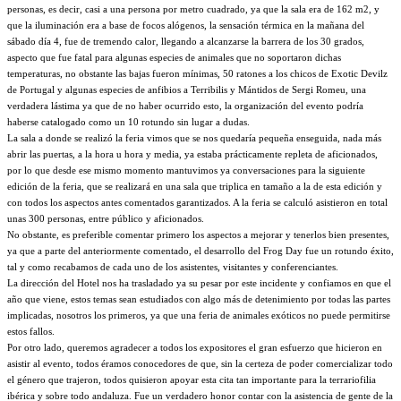
personas, es decir, casi a una persona por metro cuadrado, ya que la sala era de 162 m2, y
que la iluminación era a base de focos alógenos, la sensación térmica en la mañana del
sábado día 4, fue de tremendo calor, llegando a alcanzarse la barrera de los 30 grados,
aspecto que fue fatal para algunas especies de animales que no soportaron dichas
temperaturas, no obstante las bajas fueron mínimas, 50 ratones a los chicos de Exotic Devilz
de Portugal y algunas especies de anfibios a Terribilis y Mántidos de Sergi Romeu, una
verdadera lástima ya que de no haber ocurrido esto, la organización del evento podría
haberse catalogado como un 10 rotundo sin lugar a dudas.
La sala a donde se realizó la feria vimos que se nos quedaría pequeña enseguida, nada más
abrir las puertas, a la hora u hora y media, ya estaba prácticamente repleta de aficionados,
por lo que desde ese mismo momento mantuvimos ya conversaciones para la siguiente
edición de la feria, que se realizará en una sala que triplica en tamaño a la de esta edición y
con todos los aspectos antes comentados garantizados. A la feria se calculó asistieron en total
unas 300 personas, entre público y aficionados.
No obstante, es preferible comentar primero los aspectos a mejorar y tenerlos bien presentes,
ya que a parte del anteriormente comentado, el desarrollo del Frog Day fue un rotundo éxito,
tal y como recabamos de cada uno de los asistentes, visitantes y conferenciantes.
La dirección del Hotel nos ha trasladado ya su pesar por este incidente y confiamos en que el
año que viene, estos temas sean estudiados con algo más de detenimiento por todas las partes
implicadas, nosotros los primeros, ya que una feria de animales exóticos no puede permitirse
estos fallos.
Por otro lado, queremos agradecer a todos los expositores el gran esfuerzo que hicieron en
asistir al evento, todos éramos conocedores de que, sin la certeza de poder comercializar todo
el género que trajeron, todos quisieron apoyar esta cita tan importante para la terrariofilia
ibérica y sobre todo andaluza. Fue un verdadero honor contar con la asistencia de gente de la