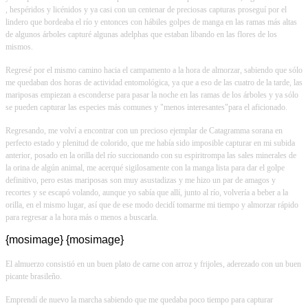
, hespéridos y licénidos y ya casi con un centenar de preciosas capturas proseguí por el
lindero que bordeaba el río y entonces con hábiles golpes de manga en las ramas más altas
de algunos árboles capturé algunas adelphas que estaban libando en las flores de los
mismos.
Regresé por el mismo camino hacia el campamento a la hora de almorzar, sabiendo que sólo
me quedaban dos horas de actividad entomológica, ya que a eso de las cuatro de la tarde, las
mariposas empiezan a esconderse para pasar la noche en las ramas de los árboles y ya sólo
se pueden capturar las especies más comunes y "menos interesantes"para el aficionado.
Regresando, me volví a encontrar con un precioso ejemplar de Catagramma sorana en
perfecto estado y plenitud de colorido, que me había sido imposible capturar en mi subida
anterior, posado en la orilla del río succionando con su espiritrompa las sales minerales de
la orina de algún animal, me acerqué sigilosamente con la manga lista para dar el golpe
definitivo, pero estas mariposas son muy asustadizas y me hizo un par de amagos y
recortes y se escapó volando, aunque yo sabía que allí, junto al río, volvería a beber a la
orilla, en el mismo lugar, así que de ese modo decidí tomarme mi tiempo y almorzar rápido
para regresar a la hora más o menos a buscarla.
{mosimage} {mosimage}
El almuerzo consistió en un buen plato de carne con arroz y frijoles, aderezado con un buen
picante brasileño.
Emprendí de nuevo la marcha sabiendo que me quedaba poco tiempo para capturar