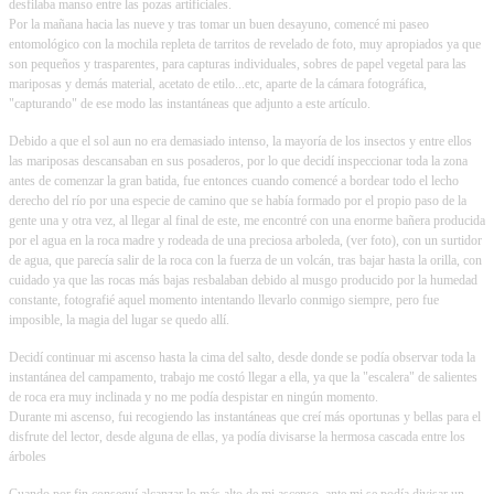
desfilaba manso entre las pozas artificiales.
Por la mañana hacia las nueve y tras tomar un buen desayuno, comencé mi paseo
entomológico con la mochila repleta de tarritos de revelado de foto, muy apropiados ya que
son pequeños y trasparentes, para capturas individuales, sobres de papel vegetal para las
mariposas y demás material, acetato de etilo...etc, aparte de la cámara fotográfica,
"capturando" de ese modo las instantáneas que adjunto a este artículo.
Debido a que el sol aun no era demasiado intenso, la mayoría de los insectos y entre ellos
las mariposas descansaban en sus posaderos, por lo que decidí inspeccionar toda la zona
antes de comenzar la gran batida, fue entonces cuando comencé a bordear todo el lecho
derecho del río por una especie de camino que se había formado por el propio paso de la
gente una y otra vez, al llegar al final de este, me encontré con una enorme bañera producida
por el agua en la roca madre y rodeada de una preciosa arboleda, (ver foto), con un surtidor
de agua, que parecía salir de la roca con la fuerza de un volcán, tras bajar hasta la orilla, con
cuidado ya que las rocas más bajas resbalaban debido al musgo producido por la humedad
constante, fotografié aquel momento intentando llevarlo conmigo siempre, pero fue
imposible, la magia del lugar se quedo allí.
Decidí continuar mi ascenso hasta la cima del salto, desde donde se podía observar toda la
instantánea del campamento, trabajo me costó llegar a ella, ya que la "escalera" de salientes
de roca era muy inclinada y no me podía despistar en ningún momento.
Durante mi ascenso, fui recogiendo las instantáneas que creí más oportunas y bellas para el
disfrute del lector, desde alguna de ellas, ya podía divisarse la hermosa cascada entre los
árboles
Cuando por fin conseguí alcanzar lo más alto de mi ascenso, ante mi se podía divisar un