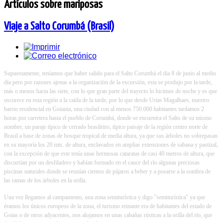
Artículos sobre mariposas
Viaje a Salto Corumbá (Brasil)
Supuestamente, teníamos que haber salido para el Salto Corumbá el dia 8 de junio al medio
día pero por razones ajenas a la organización de la excursión, esta se produjo por la tarde,
más o menos hacia las siete, con lo que gran parte del trayecto lo hicimos de noche y es que
oscurece en esta región a la caída de la tarde, por lo que desde Urias Magalhaes, nuestro
barrio residencial en Goiania, una ciudad con al menos 750.000 habitantes tardamos 2
horas por carretera hasta el pueblo de Corumbá, donde se encuentra el Salto de su mismo
nombre, un paraje típico de cerrado brasileiro, típico paisaje de la región centro norte de
Brasil a base de zonas de bosque tropical de media altura, ya que sus árboles no sobrepasan
en su mayoría los 20 mts. de altura, enclavados en amplias extensiones de sabana y pastizal,
con la excepción de que este tenía unas hermosas cataratas de casi 40 metros de altura, que
discurrían por un desfiladero y habían formado en el cauce del río algunas preciosas
piscinas naturales donde se reunían cientos de pájaros a beber y a posarse a la sombra de
las ramas de los árboles en la orilla.
Una vez llegamos al campamento, una zona semiturística y digo "semiturística" ya que
éramos los únicos europeos de la zona, el turismo reinante era de habitantes del estado de
Goias o de otros adyacentes, nos alojamos en unas cabañas rústicas a la orilla del río, que