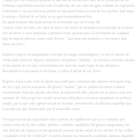
bellísimo espectáculo natural, todo el esplendor de este salto de agua, rodeado de vegetación
exuberante y con una preciosa playita de fina arena blanca en una de sus paredes, bajé hasta
la misma y disfruté de un baño en un agua tremendamente fría.
En aquel instante sólo pude pensar lo afortunado que era al estar allí.
Cuando acabé mi baño, me calcé de nuevo mis botas de montaña ya enrojecidas de la tierra
rica en hierro y otros minerales y perfecta como sustrato para el crecimiento de cualquier
tipo de especie arbórea, como suele decirse, "aquí tiras una aceituna y a los quince días
tienes un olivo".
Entonces regresé al campamento a recoger la manga entomológica y ya por el camino de
vuelta pude observar algunos ejemplares del género "adelpha", de hermoso colorido naranja
en las puntas de sus alas, revoloteando por entre las ramas bajas de los arbustos y
deteniéndose a descansar en las hojas y a libar el néctar de sus flores.
Regresé al poco rato, todo lo rápido que pude para comenzar mis capturas en la parte baja
del río y que fueron mariposas del género "anartia", que se podían encontrar a cientos
revoloteando entre las plantas ribereñas, la mayoría de ellas calculé con al menos unas tres
semanas de vida ya que me resultó tarea harta dificultosa encontrar ejemplares en perfecto
estado, por lo que sólo capturé un par de docenas, devolviendo a la libertad a aquellas que
ya tenían sus alas deterioradas por el incansable vuelo.
Proseguí mi marcha capturando otras especies de ropalóceros que ya se contaban por
cientos cerca de las dos orillas, piéridos, satíridos, ninfálidos del género catagramma, las
más difíciles de capturar ya que gustan de posarse en las ramas de los árboles en las orillas
y cualquier error de "medición" te puede acarrear un chapuzón accidental, algunos danainos