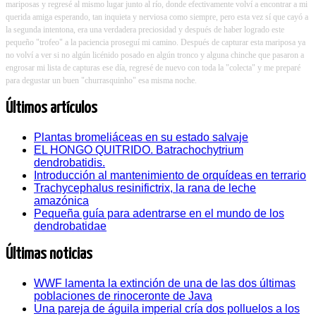
mariposas y regresé al mismo lugar junto al río, donde efectivamente volví a encontrar a mi
querida amiga esperando, tan inquieta y nerviosa como siempre, pero esta vez sí que cayó a
la segunda intentona, era una verdadera preciosidad y después de haber logrado este
pequeño "trofeo" a la paciencia proseguí mi camino. Después de capturar esta mariposa ya
no volví a ver si no algún licénido posado en algún tronco y alguna chinche que pasaron a
engrosar mi lista de capturas ese día, regresé de nuevo con toda la "colecta" y me preparé
para degustar un buen "churrasquinho" esa misma noche.
Últimos artículos
Plantas bromeliáceas en su estado salvaje
EL HONGO QUITRIDO. Batrachochytrium
dendrobatidis.
Introducción al mantenimiento de orquídeas en terrario
Trachycephalus resinifictrix, la rana de leche
amazónica
Pequeña guía para adentrarse en el mundo de los
dendrobatidae
Últimas noticias
WWF lamenta la extinción de una de las dos últimas
poblaciones de rinoceronte de Java
Una pareja de águila imperial cría dos polluelos a los