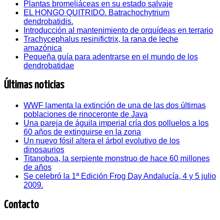
Plantas bromeliáceas en su estado salvaje
EL HONGO QUITRIDO. Batrachochytrium
dendrobatidis.
Introducción al mantenimiento de orquídeas en terrario
Trachycephalus resinifictrix, la rana de leche
amazónica
Pequeña guía para adentrarse en el mundo de los
dendrobatidae
Últimas noticias
WWF lamenta la extinción de una de las dos últimas
poblaciones de rinoceronte de Java
Una pareja de águila imperial cría dos polluelos a los
60 años de extinguirse en la zona
Un nuevo fósil altera el árbol evolutivo de los
dinosaurios
Titanoboa, la serpiente monstruo de hace 60 millones
de años
Se celebró la 1ª Edición Frog Day Andalucía, 4 y 5 julio
2009.
Contacto