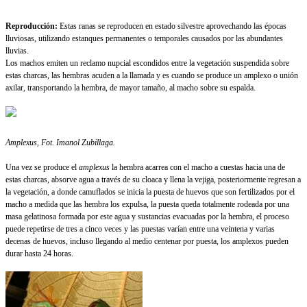
Reproducción:
Estas ranas se reproducen en estado silvestre aprovechando las épocas
lluviosas, utilizando estanques permanentes o temporales causados por las abundantes
lluvias.
Los machos emiten un reclamo nupcial escondidos entre la vegetación suspendida sobre
estas charcas, las hembras acuden a la llamada y es cuando se produce un amplexo o unión
axilar, transportando la hembra, de mayor tamaño, al macho sobre su espalda.
Amplexus, Fot.
Imanol Zubillaga.
Una vez se produce el
amplexus
la hembra acarrea con el macho a cuestas hacia una de
estas charcas, absorve agua a través de su cloaca y llena la vejiga, posteriormente regresan a
la vegetación, a donde camuflados se inicia la puesta de huevos que son fertilizados por el
macho a medida que las hembra los expulsa, la puesta queda totalmente rodeada por una
masa gelatinosa formada por este agua y sustancias evacuadas por la hembra, el proceso
puede repetirse de tres a cinco veces y las puestas varían entre una veintena y varias
decenas de huevos, incluso llegando al medio centenar por puesta, los amplexos pueden
durar hasta 24 horas.