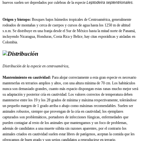
huevos suelen ser depredados por culebras de la especie
Leptodeira septentrionales.
Origen y biotopo:
Bosques bajos húmedos tropicales de Centroamérica, generalmente
rodeados de montañas y cerca de cuerpos y cursos de agua hasta los 1250 m de altitud
s.n.m. Se distribuye en una franja desde el Sur de México hasta la mitad norte de Panamá,
incluyendo Nicaragua, Honduras, Costa Rica y Belice, hay citas esporádicas y aisladas en
Colombia.
Distribución de la especie en centroamérica,
Mantenimiento en cautividad:
Para alojar correctamente a esta gran especie es necesario
mantenerlas en terrarios amplios y altos, con una altura mínima de 70 cm. Los habitáculos
nunca son demasiado grandes, cuanto más espacio dispongan estas ranas mucho mejor será
su adaptación y posterior cría en cautividad. Los valores correctos de temperatura deben
mantenerse entre los 19 y los 28 grados de mínima y máxima respectivamente, tolerándose
un pequeño margen de 1 grado arriba o abajo como máximas recomendables. Suelen ser
animales robustos, siempre que provengan de la cría en cautividad, los ejemplares
capturados son problemáticos, portadores de infecciones fúngicas, enfermedades que
pueden contagiar al resto de los animales que mantengamos y un foco de problemas,
además de candidatos a una muerte súbita sin razones aparentes, por el contrario los
animales criados en cautividad suelen estar libres de patógenos, aceptan la comida que les
ofrezcamos de buen grado y son serios candidatos a reproducirse en terrario.