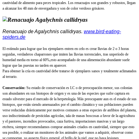
cautividad de alimento para peces tropicales. Los renacuajos son grandes y robustos, llegan
a alcanzar los 48 mm de envergadura y son de color verdoso grisáceo.
Renacuajo de Agalychnis callidryas.
www.bird-eating-
spiders.de
El estímulo para lograr que los ejemplares entren en celo es crear lluvias de 2 o 3 horas
seguidas, verdaderos chaparrones que imiten las lluvias torrenciales, tras unperíodo de
humedad media en torno al 60%,esto acompañado de una alimentación abundante suele
lograr que las puestas no tarden en aparecer.
Para obtener la cría en cautividad debe tratarse de ejemplares sanos y totalmente aclimatados
al terrario.
Conservación:
Su estado de conservación es LC o de preocupación menor, sus colonias
son abundantes en sus biotopos de origen y es una de las especies que sufre captura en
estado silvestre para el mercado de la herpetología. Más preocupante aun es el estado de sus
biotopos, que están siendo amenazados por el cambio climático y sus poblaciones pueden
verse reducidas drásticamente por motivos comunes a otras especies de anfibios del planeta,
uso indiscriminado de pesticidas agrícolas, tala de masas boscosas a favor de la agricultura
y el pastoreo, incendios provocados, caza furtiva, importaciones masivas y un largo
etcétera, siempre recomendamos comprar animales criados en cautividad, siempre que esto
sea posible, o realizar un monitoreo de los animales que vamos a adquirir, observar como
se comportan, su aspecto físico general, el brillo de la piel, que no haya lesiones,