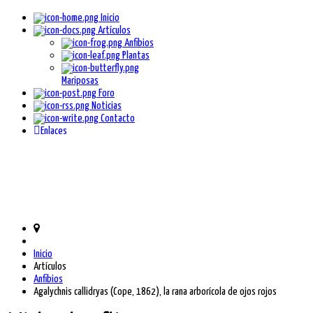
Inicio
Artículos
Anfibios
Plantas
Mariposas
Foro
Noticias
Contacto
Enlaces
Inicio
Artículos
Anfibios
Agalychnis callidryas (Cope, 1862), la rana arborícola de ojos rojos