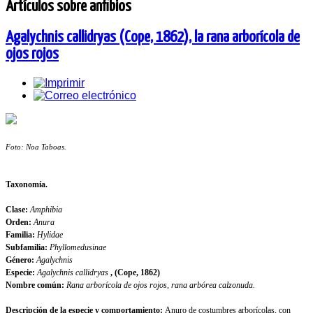
Artículos sobre anfibios
Agalychnis callidryas (Cope, 1862), la rana arborícola de
ojos rojos
Foto: Noa Taboas.
Taxonomía.
Clase:
Amphibia
Orden:
Anura
Familia:
Hylidae
Subfamilia:
Phyllomedusinae
Género:
Agalychnis
Especie:
Agalychnis callidryas
, (Cope, 1862)
Nombre común:
Rana arborícola de ojos rojos, rana arbórea calzonuda.
Descripción de la especie y comportamiento:
Anuro de costumbres arborícolas, con