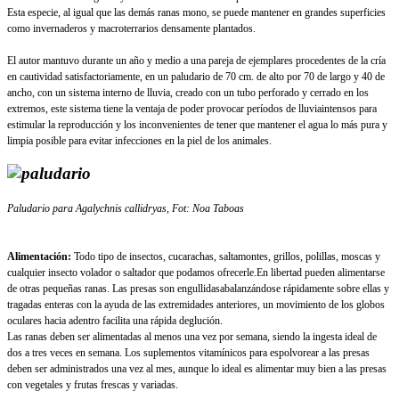
Esta especie, al igual que las demás ranas mono, se puede mantener en grandes superficies
como invernaderos y macroterrarios densamente plantados.
El autor mantuvo durante un año y medio a una pareja de ejemplares procedentes de la cría
en cautividad satisfactoriamente, en un paludario de 70 cm. de alto por 70 de largo y 40 de
ancho, con un sistema interno de lluvia, creado con un tubo perforado y cerrado en los
extremos, este sistema tiene la ventaja de poder provocar períodos de lluviaintensos para
estimular la reproducción y los inconvenientes de tener que mantener el agua lo más pura y
limpia posible para evitar infecciones en la piel de los animales.
Paludario para Agalychnis callidryas, Fot: Noa Taboas
Alimentación:
Todo tipo de insectos, cucarachas, saltamontes, grillos, polillas, moscas y
cualquier insecto volador o saltador que podamos ofrecerle.En libertad pueden alimentarse
de otras pequeñas ranas. Las presas son engullidasabalanzándose rápidamente sobre ellas y
tragadas enteras con la ayuda de las extremidades anteriores, un movimiento de los globos
oculares hacia adentro facilita una rápida deglución.
Las ranas deben ser alimentadas al menos una vez por semana, siendo la ingesta ideal de
dos a tres veces en semana. Los suplementos vitamínicos para espolvorear a las presas
deben ser administrados una vez al mes, aunque lo ideal es alimentar muy bien a las presas
con vegetales y frutas frescas y variadas.