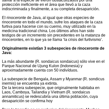
salvar a la especie se vieron obstaculizados por una
protección ineficiente en el área que llevó a la caza
indiscriminada y finalmente, a su completa desaparición.
El rinoceronte de Java, al igual que otras especies de
rinoceronte en todo el mundo, sufre los ataques de la caza
furtiva para hacerse con su cuerno, muy utilizado en la
medicina tradicional china. Los últimos años han sido
testigos de un incremento sin precedentes en la matanza de
rinocerontes, en lo que ya se llama ‘la crisis del furtivismo’.
Originalmente existían 3 subespecies de rinoceronte de
Java:
La más abundante (R. sondaicus sondaicus) sólo vive en el
Parque Nacional de Ujung Kulon (Indonesia) y
aproximadamente cuenta con 50 indivíduos.
La subespecie de Bengala, Assam y Myanmar (R. sondicus
inermis) se encuentra ya extinta.
De la tercera subespecie, que originalmente habitaba en
Laos, Camboya, Tailandia y Vietnam (R. sondaicus
annamiticus) se redescubría una última población, cuya
desaparición se confirma hoy