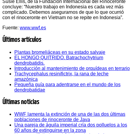
Susie Ellis, de la Fundación Internacional del Rinoceronte
concluye: “Nuestro trabajo en Indonesia es cada vez más
complicado. Debemos asegurarnos de que lo que ocurrió
con el rinoceronte en Vietnam no se repite en Indonesia”.
Fuente:
www.wwf.es
Últimos artículos
Plantas bromeliáceas en su estado salvaje
EL HONGO QUITRIDO. Batrachochytrium
dendrobatidis.
Introducción al mantenimiento de orquídeas en terrario
Trachycephalus resinifictrix, la rana de leche
amazónica
Pequeña guía para adentrarse en el mundo de los
dendrobatidae
Últimas noticias
WWF lamenta la extinción de una de las dos últimas
poblaciones de rinoceronte de Java
Una pareja de águila imperial cría dos polluelos a los
60 años de extinguirse en la zona