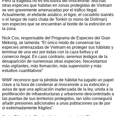
Pero la tragedia no es exclusiva del rinoceronte. Muchas
otras especies que habitan en zonas protegidas de Vietnam
se ven gravemente amenazadas por el tráfico ilegal.
Actualmente, el elefante asiático, el tigre, el cocodrilo siamés
o el langur de nariz chata de Tonkin (o mono de Dollman)
son especies que se encuentran al borde de la extinción en
la zona.
Nick Cox, responsable del Programa de Especies del Gran
Mekong, se lamenta: “El único modo de conservar las
especies amenazadas de Vietnam es proteger sus hábitats y
terminar de una vez por todas con la caza furtiva y el
comercio ilegal. En caso contrario, seremos testigos de la
desaparición de numerosas otras especies. Necesitamos
más vigilantes, más formación, más supervisión y más
estudios cuantitativos”
WWF reconoce que la pérdida de hábitat ha jugado un papel
clave a la hora de condenar al rinoceronte a su extinción y
avisa de que una aplicación inadecuada de la ley, unida a la
proliferación de infraestructuras y urbanismo descontrolado a
las puertas de sus territorios protegidos, tan sólo conseguirá
añadir presiones adicionales a unas poblaciones ya de por
sí extremadamente frágiles”.