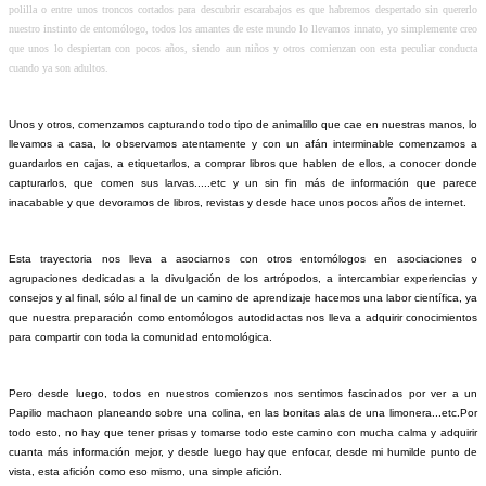
polilla o entre unos troncos cortados para descubrir escarabajos es que habremos despertado sin quererlo
nuestro instinto de entomólogo, todos los amantes de este mundo lo llevamos innato, yo simplemente creo
que unos lo despiertan con pocos años, siendo aun niños y otros comienzan con esta peculiar conducta
cuando ya son adultos.
Unos y otros, comenzamos capturando todo tipo de animalillo que cae en nuestras manos, lo
llevamos a casa, lo observamos atentamente y con un afán interminable comenzamos a
guardarlos en cajas, a etiquetarlos, a comprar libros que hablen de ellos, a conocer donde
capturarlos, que comen sus larvas.....etc y un sin fin más de información que parece
inacabable y que devoramos de libros, revistas y desde hace unos pocos años de internet.
Esta trayectoria nos lleva a asociarnos con otros entomólogos en asociaciones o
agrupaciones dedicadas a la divulgación de los artrópodos, a intercambiar experiencias y
consejos y al final, sólo al final de un camino de aprendizaje hacemos una labor científica, ya
que nuestra preparación como entomólogos autodidactas nos lleva a adquirir conocimientos
para compartir con toda la comunidad entomológica.
Pero desde luego, todos en nuestros comienzos nos sentimos fascinados por ver a un
Papilio machaon planeando sobre una colina, en las bonitas alas de una limonera...etc.Por
todo esto, no hay que tener prisas y tomarse todo este camino con mucha calma y adquirir
cuanta más información mejor, y desde luego hay que enfocar, desde mi humilde punto de
vista, esta afición como eso mismo, una simple afición.