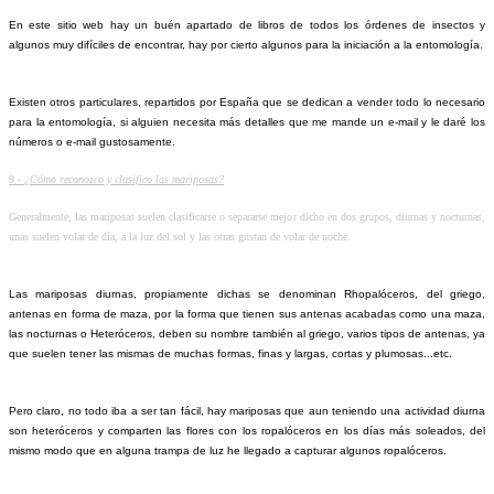
En este sitio web hay un buén apartado de libros de todos los órdenes de insectos y
algunos muy difíciles de encontrar, hay por cierto algunos para la iniciación a la entomología.
Existen otros particulares, repartidos por España que se dedican a vender todo lo necesario
para la entomología, si alguien necesita más detalles que me mande un e-mail y le daré los
números o e-mail gustosamente.
9 -
¿Cómo reconozco y clasifico las mariposas?
Generalmente, las mariposas suelen clasificarse o separarse mejor dicho en dos grupos, diurnas y nocturnas,
unas suelen volar de día, a la luz del sol y las otras gustan de volar de noche.
Las mariposas diurnas, propiamente dichas se denominan Rhopalóceros, del griego,
antenas en forma de maza, por la forma que tienen sus antenas acabadas como una maza,
las nocturnas o Heteróceros, deben su nombre también al griego, varios tipos de antenas, ya
que suelen tener las mismas de muchas formas, finas y largas, cortas y plumosas...etc.
Pero claro, no todo iba a ser tan fácil, hay mariposas que aun teniendo una actividad diurna
son heteróceros y comparten las flores con los ropalóceros en los días más soleados, del
mismo modo que en alguna trampa de luz he llegado a capturar algunos ropalóceros.