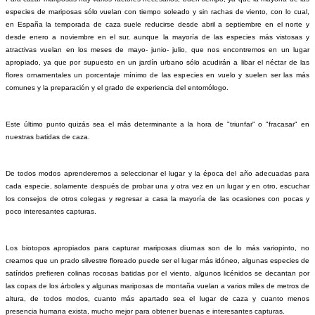
especies de mariposas sólo vuelan con tiempo soleado y sin rachas de viento, con lo cual,
en España la temporada de caza suele reducirse desde abril a septiembre en el norte y
desde enero a noviembre en el sur, aunque la mayoría de las especies más vistosas y
atractivas vuelan en los meses de mayo- junio- julio, que nos encontremos en un lugar
apropiado, ya que por supuesto en un jardín urbano sólo acudirán a libar el néctar de las
flores ornamentales un porcentaje mínimo de las especies en vuelo y suelen ser las más
comunes y la preparación y el grado de experiencia del entomólogo.
Este último punto quizás sea el más determinante a la hora de "triunfar" o "fracasar" en
nuestras batidas de caza.
De todos modos aprenderemos a seleccionar el lugar y la época del año adecuadas para
cada especie, solamente después de probar una y otra vez en un lugar y en otro, escuchar
los consejos de otros colegas y regresar a casa la mayoría de las ocasiones con pocas y
poco interesantes capturas.
Los biotopos apropiados para capturar mariposas diurnas son de lo más variopinto, no
creamos que un prado silvestre floreado puede ser el lugar más idóneo, algunas especies de
satíridos prefieren colinas rocosas batidas por el viento, algunos licénidos se decantan por
las copas de los árboles y algunas mariposas de montaña vuelan a varios miles de metros de
altura, de todos modos, cuanto más apartado sea el lugar de caza y cuanto menos
presencia humana exista, mucho mejor para obtener buenas e interesantes capturas.