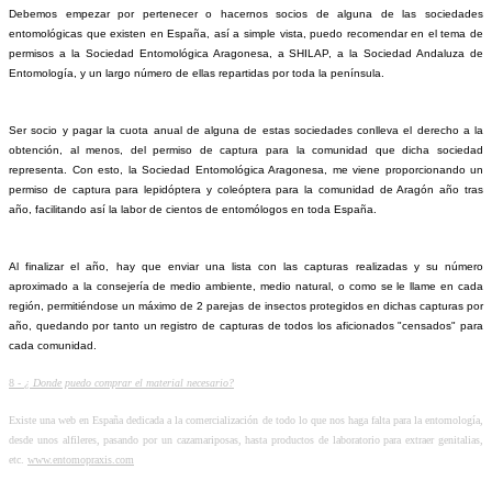
Debemos empezar por pertenecer o hacernos socios de alguna de las sociedades
entomológicas que existen en España, así a simple vista, puedo recomendar en el tema de
permisos a la Sociedad Entomológica Aragonesa, a SHILAP, a la Sociedad Andaluza de
Entomología, y un largo número de ellas repartidas por toda la península.
Ser socio y pagar la cuota anual de alguna de estas sociedades conlleva el derecho a la
obtención, al menos, del permiso de captura para la comunidad que dicha sociedad
representa. Con esto, la Sociedad Entomológica Aragonesa, me viene proporcionando un
permiso de captura para lepidóptera y coleóptera para la comunidad de Aragón año tras
año, facilitando así la labor de cientos de entomólogos en toda España.
Al finalizar el año, hay que enviar una lista con las capturas realizadas y su número
aproximado a la consejería de medio ambiente, medio natural, o como se le llame en cada
región, permitiéndose un máximo de 2 parejas de insectos protegidos en dichas capturas por
año, quedando por tanto un registro de capturas de todos los aficionados "censados" para
cada comunidad.
8 -
¿ Donde puedo comprar el material necesario?
Existe una web en España dedicada a la comercialización de todo lo que nos haga falta para la entomología,
desde unos alfileres, pasando por un cazamariposas, hasta productos de laboratorio para extraer genitalias,
etc.
www.entomopraxis.com