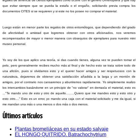
legales de tenencia de ciertos ejemplares como ocurre con el género Ornithoptera y que hay
que evitar siempre que se pueda la estafa o el engaño, solicitando previa compra los
documentos CITES si se requieren y si este no los posee no comprar el material.
Luego están en menor parte los regalos de otros entomólogos, que dependiendo del grado
de afectividad o amistad que logremos obtener con otros aficionados, nos veremos
recompensados de mayor o menor manera con obsequios de ejemplares para nuestro mini
museo personal.
Yo soy de los que aplico una teoría, si das cuando tienes, alguna vez te pueden tomar el
pelo, pero generalmente recibes mucho más al final y de hecho esto se trata sobre todo de
una afición, pues si olvidamos esto y el querer hacer amigos y ser respetuosos con la
naturaleza, dejaremos de obtener una satisfacción añadida a la larga y un montón de
amigos, por el contrario nos cansaremos y aburriremos rapidamente. Yo simplemente realizo
los intercambios basándome en un principio de "no valorar" en demasía el material, esto es
..."Te mando uno de esto y otro de aquello.........Quiero que me mandes esto y esto otro y
esto otro...." Esto es un error, yo mando una caja con el material solicitado y me da igual, si
me mandan una más o una menos o dos más o dos menos.
Últimos artículos
Plantas bromeliáceas en su estado salvaje
EL HONGO QUITRIDO. Batrachochytrium