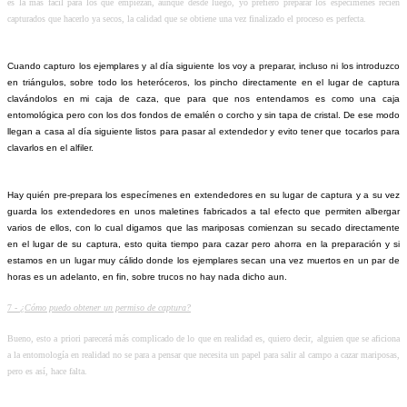
es la más fácil para los que empiezan, aunque desde luego, yo prefiero preparar los especímenes recién
capturados que hacerlo ya secos, la calidad que se obtiene una vez finalizado el proceso es perfecta.
Cuando capturo los ejemplares y al día siguiente los voy a preparar, incluso ni los introduzco
en triángulos, sobre todo los heteróceros, los pincho directamente en el lugar de captura
clavándolos en mi caja de caza, que para que nos entendamos es como una caja
entomológica pero con los dos fondos de emalén o corcho y sin tapa de cristal. De ese modo
llegan a casa al día siguiente listos para pasar al extendedor y evito tener que tocarlos para
clavarlos en el alfiler.
Hay quién pre-prepara los especímenes en extendedores en su lugar de captura y a su vez
guarda los extendedores en unos maletines fabricados a tal efecto que permiten albergar
varios de ellos, con lo cual digamos que las mariposas comienzan su secado directamente
en el lugar de su captura, esto quita tiempo para cazar pero ahorra en la preparación y si
estamos en un lugar muy cálido donde los ejemplares secan una vez muertos en un par de
horas es un adelanto, en fin, sobre trucos no hay nada dicho aun.
7 -
¿Cómo puedo obtener un permiso de captura?
Bueno, esto a priori parecerá más complicado de lo que en realidad es, quiero decir, alguien que se aficiona
a la entomología en realidad no se para a pensar que necesita un papel para salir al campo a cazar mariposas,
pero es así, hace falta.