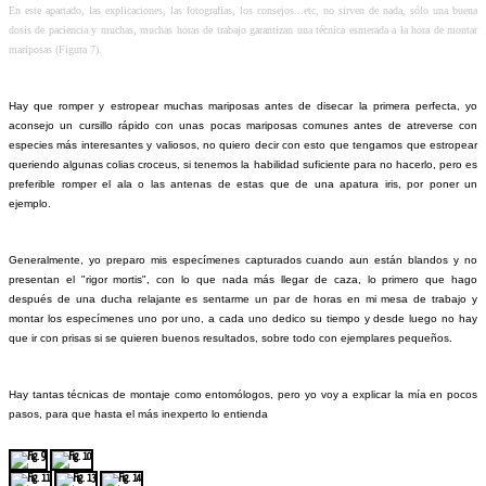
En este apartado, las explicaciones, las fotografias, los consejos...etc, no sirven de nada, sólo una buena
dosis de paciencia y muchas, muchas horas de trabajo garantizan una técnica esmerada a la hora de montar
mariposas (Figura 7).
Hay que romper y estropear muchas mariposas antes de disecar la primera perfecta, yo
aconsejo un cursillo rápido con unas pocas mariposas comunes antes de atreverse con
especies más interesantes y valiosos, no quiero decir con esto que tengamos que estropear
queriendo algunas colias croceus, si tenemos la habilidad suficiente para no hacerlo, pero es
preferible romper el ala o las antenas de estas que de una apatura iris, por poner un
ejemplo.
Generalmente, yo preparo mis especímenes capturados cuando aun están blandos y no
presentan el "rigor mortis", con lo que nada más llegar de caza, lo primero que hago
después de una ducha relajante es sentarme un par de horas en mi mesa de trabajo y
montar los especímenes uno por uno, a cada uno dedico su tiempo y desde luego no hay
que ir con prisas si se quieren buenos resultados, sobre todo con ejemplares pequeños.
Hay tantas técnicas de montaje como entomólogos, pero yo voy a explicar la mía en pocos
pasos, para que hasta el más inexperto lo entienda