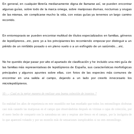
En general, en cualquier librería medianamente digna de llamarse así, se pueden encontrar
algunas guías, sobre todo de la marca omega, sobre mariposas diurnas, nocturnas y orugas
de las mismas, sin complicarse mucho la vida, con estas guías ya tenemos un largo camino
recorrido.
En entomopraxis se pueden encontrar multitud de títulos especializados en familias, géneros
de lepidópteros...etc, pero yo a los principiantes les recomiendo empezar por distinguir a un
piérido de un ninfálido posado o en pleno vuelo o a un esfíngido de un satúrnido....etc.
No he querido dejar pasar por alto el apartado de clasificación y he incluido una mini guía de
las familias más representativas de lepidópteros de España, sus características morfológicas
principales y algunos apuntes sobre ellas, con fotos de las especies más comunes de
encontrar en una salida al campo, dejando a un lado por creerlo innecesario los
microlepidópteros.
10 -
¿ Cual es la mejor manera de realizar una buena colección de insectos ?
En realidad los años de experiencia en este mundillo me han enseñado que todos los entomólogos disfrutan
casi más cazando las mariposas en el campo que observándolas después en vitrinas o cajas de colección, por
el mero hecho de compartir con la naturaleza un rato y respirar aire fresco en el campo, por la incógnita de
lo que aparecerá volando y por un montón más de sensaciones inexplicables si no eres entomólogo.