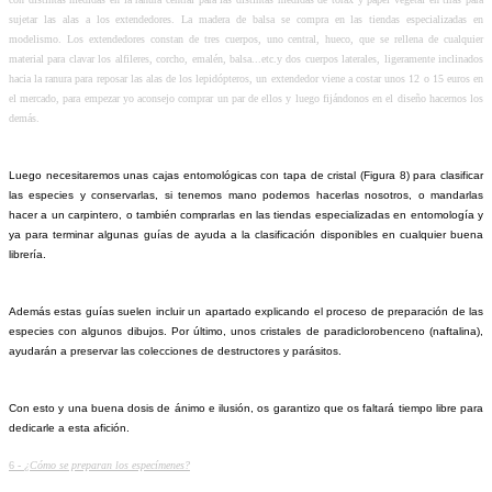
sujetar las alas a los extendedores. La madera de balsa se compra en las tiendas especializadas en
modelismo. Los extendedores constan de tres cuerpos, uno central, hueco, que se rellena de cualquier
material para clavar los alfileres, corcho, emalén, balsa...etc.y dos cuerpos laterales, ligeramente inclinados
hacia la ranura para reposar las alas de los lepidópteros, un extendedor viene a costar unos 12 o 15 euros en
el mercado, para empezar yo aconsejo comprar un par de ellos y luego fijándonos en el diseño hacernos los
demás.
Luego necesitaremos unas cajas entomológicas con tapa de cristal (Figura 8) para clasificar
las especies y conservarlas, si tenemos mano podemos hacerlas nosotros, o mandarlas
hacer a un carpintero, o también comprarlas en las tiendas especializadas en entomología y
ya para terminar algunas guías de ayuda a la clasificación disponibles en cualquier buena
librería.
Además estas guías suelen incluir un apartado explicando el proceso de preparación de las
especies con algunos dibujos. Por último, unos cristales de paradiclorobenceno (naftalina),
ayudarán a preservar las colecciones de destructores y parásitos.
Con esto y una buena dosis de ánimo e ilusión, os garantizo que os faltará tiempo libre para
dedicarle a esta afición.
6 -
¿Cómo se preparan los especímenes?