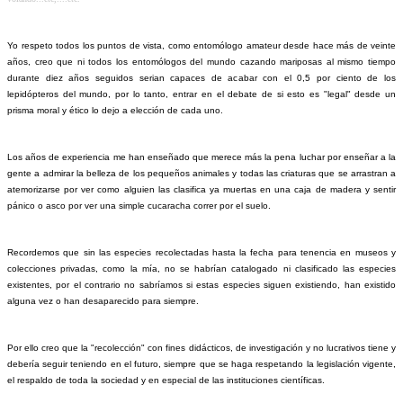
Yo respeto todos los puntos de vista, como entomólogo amateur desde hace más de veinte
años, creo que ni todos los entomólogos del mundo cazando mariposas al mismo tiempo
durante diez años seguidos serian capaces de acabar con el 0,5 por ciento de los
lepidópteros del mundo, por lo tanto, entrar en el debate de si esto es "legal" desde un
prisma moral y ético lo dejo a elección de cada uno.
Los años de experiencia me han enseñado que merece más la pena luchar por enseñar a la
gente a admirar la belleza de los pequeños animales y todas las criaturas que se arrastran a
atemorizarse por ver como alguien las clasifica ya muertas en una caja de madera y sentir
pánico o asco por ver una simple cucaracha correr por el suelo.
Recordemos que sin las especies recolectadas hasta la fecha para tenencia en museos y
colecciones privadas, como la mía, no se habrían catalogado ni clasificado las especies
existentes, por el contrario no sabríamos si estas especies siguen existiendo, han existido
alguna vez o han desaparecido para siempre.
Por ello creo que la "recolección" con fines didácticos, de investigación y no lucrativos tiene y
debería seguir teniendo en el futuro, siempre que se haga respetando la legislación vigente,
el respaldo de toda la sociedad y en especial de las instituciones científicas.