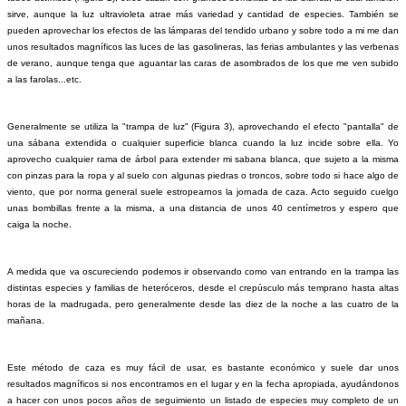
sirve, aunque la luz ultravioleta atrae más variedad y cantidad de especies. También se
pueden aprovechar los efectos de las lámparas del tendido urbano y sobre todo a mi me dan
unos resultados magníficos las luces de las gasolineras, las ferias ambulantes y las verbenas
de verano, aunque tenga que aguantar las caras de asombrados de los que me ven subido
a las farolas...etc.
Generalmente se utiliza la "trampa de luz" (Figura 3), aprovechando el efecto "pantalla" de
una sábana extendida o cualquier superficie blanca cuando la luz incide sobre ella. Yo
aprovecho cualquier rama de árbol para extender mi sabana blanca, que sujeto a la misma
con pinzas para la ropa y al suelo con algunas piedras o troncos, sobre todo si hace algo de
viento, que por norma general suele estropearnos la jornada de caza. Acto seguido cuelgo
unas bombillas frente a la misma, a una distancia de unos 40 centímetros y espero que
caiga la noche.
A medida que va oscureciendo podemos ir observando como van entrando en la trampa las
distintas especies y familias de heteróceros, desde el crepúsculo más temprano hasta altas
horas de la madrugada, pero generalmente desde las diez de la noche a las cuatro de la
mañana.
Este método de caza es muy fácil de usar, es bastante económico y suele dar unos
resultados magníficos si nos encontramos en el lugar y en la fecha apropiada, ayudándonos
a hacer con unos pocos años de seguimiento un listado de especies muy completo de un