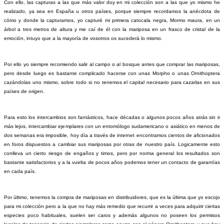
Con ello, las capturas a las que más valor doy en mi colección son a las que yo mismo he
realizado, ya sea en España u otros países, porque siempre recordamos la anécdota de
cómo y donde la capturamos, yo capturé mi primera catocala negra, Mormo maura, en un
árbol a tres metros de altura y me caí de él con la mariposa en un frasco de cristal de la
emoción, intuyo que a la mayoría de vosotros os sucederá lo mismo.
Por ello yo siempre recomiendo salir al campo o al bosque antes que comprar las mariposas,
pero desde luego es bastante complicado hacerse con unas Morpho o unas Ornithoptera
cazándolas uno mismo, sobre todo si no tenemos el capital necesario para cazarlas en sus
países de origen.
Para esto los intercambios son fantásticos, hace décadas o algunos pocos años atrás sin ir
más lejos, intercambiar ejemplares con un entomólogo sudamericano o asiático en menos de
dos semanas era imposible, hoy día a través de internet encontramos cientos de aficionados
en foros dispuestos a cambiar sus mariposas por otras de nuestro país. Logicamente esto
conlleva un cierto riesgo de engaños y timos, pero por norma general los resultados son
bastante satisfactorios y a la vuelta de pocos años podemos tener un contacto de garantías
en cada país.
Por último, tenemos la compra de mariposas en distribuidores, que es la última que yo escojo
para mi colección pero a la que no hay más remedio que recurrir a veces para adquirir ciertas
especies poco habituales, suelen ser caros y además algunos no poseen los permisos