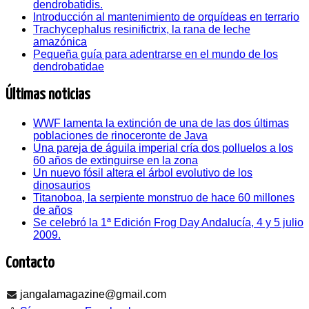
dendrobatidis.
Introducción al mantenimiento de orquídeas en terrario
Trachycephalus resinifictrix, la rana de leche
amazónica
Pequeña guía para adentrarse en el mundo de los
dendrobatidae
Últimas noticias
WWF lamenta la extinción de una de las dos últimas
poblaciones de rinoceronte de Java
Una pareja de águila imperial cría dos polluelos a los
60 años de extinguirse en la zona
Un nuevo fósil altera el árbol evolutivo de los
dinosaurios
Titanoboa, la serpiente monstruo de hace 60 millones
de años
Se celebró la 1ª Edición Frog Day Andalucía, 4 y 5 julio
2009.
Contacto
jangalamagazine@gmail.com