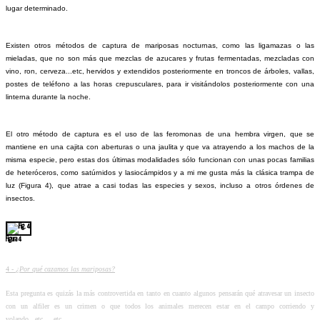
lugar determinado.
Existen otros métodos de captura de mariposas nocturnas, como las ligamazas o las
mieladas, que no son más que mezclas de azucares y frutas fermentadas, mezcladas con
vino, ron, cerveza...etc, hervidos y extendidos posteriormente en troncos de árboles, vallas,
postes de teléfono a las horas crepusculares, para ir visitándolos posteriormente con una
linterna durante la noche.
El otro método de captura es el uso de las feromonas de una hembra virgen, que se
mantiene en una cajita con aberturas o una jaulita y que va atrayendo a los machos de la
misma especie, pero estas dos últimas modalidades sólo funcionan con unas pocas familias
de heteróceros, como satúrnidos y lasiocámpidos y a mi me gusta más la clásica trampa de
luz (Figura 4), que atrae a casi todas las especies y sexos, incluso a otros órdenes de
insectos.
Figura 4
4 -
¿Por qué cazamos las mariposas?
Esta pregunta es quizás la más controvertida en tanto en cuanto algunos pensarán qué atravesar un insecto
con un alfiler es un crimen o que todos los animales merecen estar en el campo corriendo y
volando...etc,....etc.