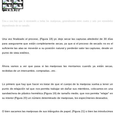
Figuras 14, 15, 16 y 17
Una a una hay que ir montando a todas las mariposas, generalmente entre cuatro y seis por extendedor
dependiendo de su tamaño.
Una vez finalizado el proceso, (Figura 18) yo dejo secar las capturas alrededor de 30 días
para asegurarme que están completamente secas, ya que si el proceso de secado no es el
suficiente las alas se moverán a su posición natural y perderán valor las capturas, desde un
punto de vista estético.
Ahora vamos a ver que pasa si las mariposas las montamos cuando ya están secas,
recibidas de un intercambio, compradas...etc.
Lo primero que hay que hacer es tratar de que el cuerpo de la mariposa vuelva a tener un
punto de relajación tal que nos permita trabajar sin dañar sus miembros, colocamos en una
sandwichera de plástico hermética (Figura 19) de tamaño medio, que nos permita "relajar" en
su interior (Figura 20) un número determinado de mariposas, los especímenes deseados.
O bien sacamos las mariposas de sus triángulos de papel, (Figura 21) o bien las introducimos