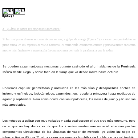
Figuras 2 y 3
3 -
¿Cómo se cazan las mariposas nocturnas?
Si las mariposas diurnas se cazan de una en una, a golpe de manga (Figura 1) y a veces persiguiéndolas en
plena huida, en las especies de vuelo nocturno, el estilo varía considerablemente y personalmente encuentro
mucho más fascinante y espectacular la caza nocturna por toda la parafernalia que la rodea.
Se pueden cazar mariposas nocturnas durante casi todo el año, hablamos de la Península
Ibérica desde luego, y sobre todo en la franja que va desde marzo hasta octubre.
Podremos capturar geométridos y noctuidos en las más frías y desapacibles noches de
invierno y esfíngidos, lasiocámpidos, satúrnidos...etc, desde la primavera hasta mediados de
agosto y septiembre. Pero como ocurre con los ropalóceros, los meses de junio y julio son los
más apropiados.
Los métodos a utilizar son muy variados y cada cual escoge el que cree más oportuno, pero
de lo que no hay dudas es de que los insectos sienten una especial atracción por los
componentes ultravioletas de las lámparas de vapor de mercurio, yo utilizo luz negra de
tubos actínicos (Figura 2), otros cazan con grandes bombillas de luz blanca, la cual también