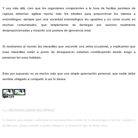
Y voy más allá, creo que los organismos competentes a la hora de facilitar permisos de
captura deberían agilizar mucho más los trámites para proporcionar los mismos a
entomólogos, siempre que una sociedad entomológica los apadrine y no como ocurre en
muchas comunidades, que simplemente se deniegan por razones totalmente
desproporcionadas y rozando una postura de ignorancia total.
Si mostramos al mundo las maravillas que esconde una selva ecuatorial, y explicamos que
esas maravillas están a punto de desaparecer estamos contribuyendo desde luego a
preservar los esos habitats.
Esto por supuesto no es mucho más que una simple apreciación personal, que nadie debe
sentirse obligado a compartir, si así lo desea
Figuras 5 y 6
5 -
¿Qué material necesito para empezar?
El material para empezar a adentrarse en este maravilloso mundo de la entomología es facil de conseguir y
de fabricarse, aunque también se puede comprar si se dispone de algo de dinero extra.