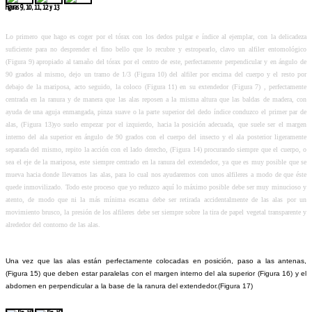
Figuras 9, 10, 11, 12 y 13
Lo primero que hago es coger por el tórax con los dedos pulgar e índice al ejemplar, con la delicadeza
suficiente para no desprender el fino bello que lo recubre y estropearlo, clavo un alfiler entomológico
(Figura 9) apropiado al tamaño del tórax por el centro de este, perfectamente perpendicular y en ángulo de
90 grados al mismo, dejo un tramo de 1/3 (Figura 10) del alfiler por encima del cuerpo y el resto por
debajo de la mariposa, acto seguido, la coloco (Figura 11) en su extendedor (Figura 7) , perfectamente
centrada en la ranura y de manera que las alas reposen a la misma altura que las baldas de madera, con
ayuda de una aguja enmangada, pinza suave o la parte superior del dedo índice conduzco el primer par de
alas, (Figura 13)yo suelo empezar por el izquierdo, hacia la posición adecuada, que suele ser el margen
interno del ala superior en ángulo de 90 grados con el cuerpo del insecto y el ala posterior ligeramente
separada del mismo, repito la acción con el lado derecho, (Figura 14) procurando siempre que el cuerpo, o
sea el eje de la mariposa, este siempre centrado en la ranura del extendedor, ya que es muy posible que se
mueva hacia donde llevamos las alas, para lo cual nos ayudaremos con unos alfileres a modo de que éste
quede inmovilizado. Todo este proceso que yo reduzco aquí lo máximo posible debe ser muy minucioso y
atento, de modo que ni la más mínima escama debe ser retirada accidentalmente de las alas por un
movimiento brusco, la presión de los alfileres debe ser siempre sobre la tira de papel vegetal transparente y
alrededor del contorno de las alas.
Una vez que las alas están perfectamente colocadas en posición, paso a las antenas,
(Figura 15) que deben estar paralelas con el margen interno del ala superior (Figura 16) y el
abdomen en perpendicular a la base de la ranura del extendedor.(Figura 17)