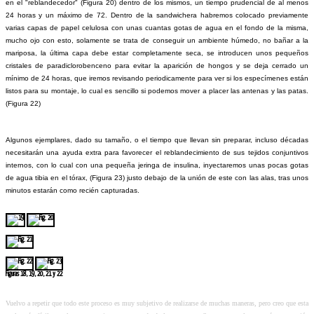
en el "reblandecedor" (Figura 20) dentro de los mismos, un tiempo prudencial de al menos
24 horas y un máximo de 72. Dentro de la sandwichera habremos colocado previamente
varias capas de papel celulosa con unas cuantas gotas de agua en el fondo de la misma,
mucho ojo con esto, solamente se trata de conseguir un ambiente húmedo, no bañar a la
mariposa, la última capa debe estar completamente seca, se introducen unos pequeños
cristales de paradiclorobenceno para evitar la aparición de hongos y se deja cerrado un
mínimo de 24 horas, que iremos revisando periodicamente para ver si los especímenes están
listos para su montaje, lo cual es sencillo si podemos mover a placer las antenas y las patas.
(Figura 22)
Algunos ejemplares, dado su tamaño, o el tiempo que llevan sin preparar, incluso décadas
necesitarán una ayuda extra para favorecer el reblandecimiento de sus tejidos conjuntivos
internos, con lo cual con una pequeña jeringa de insulina, inyectaremos unas pocas gotas
de agua tibia en el tórax, (Figura 23) justo debajo de la unión de este con las alas, tras unos
minutos estarán como recién capturadas.
Figuras 18, 19, 20, 21 y 22
Vuelvo a repetir que todo este proceso es muy subjetivo de realizarse de muchas maneras, pero creo que esta