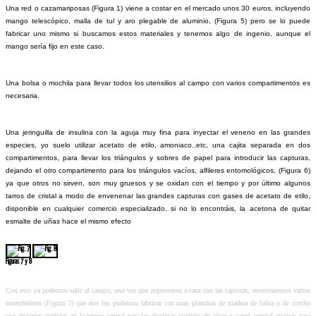
Una red o cazamariposas (Figura 1) viene a costar en el mercado unos 30 euros, incluyendo
mango telescópico, malla de tul y aro plegable de aluminio, (Figura 5) pero se lo puede
fabricar uno mismo si buscamos estos materiales y tenemos algo de ingenio, aunque el
mango sería fijo en este caso.
Una bolsa o mochila para llevar todos los utensilios al campo con varios compartimentos es
necesaria.
Una jeringuilla de insulina con la aguja muy fina para inyectar el veneno en las grandes
especies, yo suelo utilizar acetato de etilo, amoniaco..etc, una cajita separada en dos
compartimentos, para llevar los triángulos y sobres de papel para introducir las capturas,
dejando el otro compartimento para los triángulos vacíos, alfileres entomológicos, (Figura 6)
ya que otros no sirven, son muy gruesos y se oxidan con el tiempo y por último algunos
tarros de cristal a modo de envenenar las grandes capturas con gases de acetato de etilo,
disponible en cualquier comercio especializado, si no lo encontráis, la acetona de quitar
esmalte de uñas hace el mismo efecto
Figuras 7 y 8
Con esto ya podemos salir al campo, una vez que regresemos a casa con las capturas, necesitaremos varios
extendedores (Figura 7) que nos los podemos fabricar con unas planchas de madera de balsa o de corcho
con distintas medidas en la ranura central para las distintas medidas de tórax y papel vegetal en tiras para