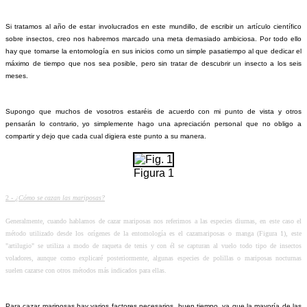
Si tratamos al año de estar involucrados en este mundillo, de escribir un artículo científico
sobre insectos, creo nos habremos marcado una meta demasiado ambiciosa. Por todo ello
hay que tomarse la entomología en sus inicios como un simple pasatiempo al que dedicar el
máximo de tiempo que nos sea posible, pero sin tratar de descubrir un insecto a los seis
meses.
Supongo que muchos de vosotros estaréis de acuerdo con mi punto de vista y otros
pensarán lo contrario, yo simplemente hago una apreciación personal que no obligo a
compartir y dejo que cada cual digiera este punto a su manera.
Figura 1
2 -
¿Cómo se cazan las mariposas?
Generalmente, cuando hablamos de cazar mariposas nos referimos a las especies diurnas, en este caso el
método utilizado desde los orígenes de la entomología es el cazamariposas o manga (Figura 1), este
"artilugio" se utiliza a modo de raqueta de tenis y con él se capturan al vuelo todo tipo de insectos
voladores, aunque como explicaré posteriormente, algunas especies de polillas o mariposas nocturnas
suelen cazarse con otros métodos más indicados para ellas.
Para cazar mariposas hay varios factores necesarios, buen tiempo, ya que la mayoría de las