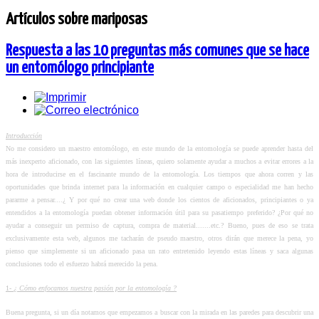
Artículos sobre mariposas
Respuesta a las 10 preguntas más comunes que se hace
un entomólogo principiante
Introducción
No me considero un maestro entomólogo, en este mundo de la entomología se puede aprender hasta del
más inexperto aficionado, con las siguientes líneas, quiero solamente ayudar a muchos a evitar errores a la
hora de introducirse en el fascinante mundo de la entomología. Los tiempos que ahora corren y las
oportunidades que brinda internet para la información en cualquier campo o especialidad me han hecho
pararme a pensar....¿ Y por qué no crear una web donde los cientos de aficionados, principiantes o ya
entendidos a la entomología puedan obtener información útil para su pasatiempo preferido? ¿Por qué no
ayudar a conseguir un permiso de captura, compra de material.......etc.? Bueno, pues de eso se trata
exclusivamente esta web, algunos me tacharán de pseudo maestro, otros dirán que merece la pena, yo
pienso que simplemente si un aficionado pasa un rato entretenido leyendo estas líneas y saca algunas
conclusiones todo el esfuerzo habrá merecido la pena.
1-
¿ Cómo enfocamos nuestra pasión por la entomología ?
Buena pregunta, si un día notamos que empezamos a buscar con la mirada en las paredes para descubrir una