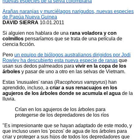
nuevas especies de la selva colombiana
Arañas naranjas y murciélagos narigudos, nuevas especies
de Papúa Nueva Guinea
DAVID SIERRA
10.01.2011
Si alguien nos hablara de una
rana voladora y con
colmillos
pensaríamos que se trata de una película de
ciencia ficción.
Pero
un equipo de biólogos australianos dirigidos por Jodi
Rowley ha descubierto esta nueva especie de ranas
que
usan sus dedos palmeados para
vivir en la copa de los
árboles
y pasar de uno a otro en las selvas de Vietnam.
Estas 'inusuales' ranas (
Racophorus vampyrus
) han
aprendido, incluso, a
criar a sus renacuajos en los
agujeros de los árboles donde se acumula el agua
de la
lluvia.
Crían en los agujeros de los árboles para
protegerse de los depredadores de los ríos
"Es impresionante que se hayan adaptado de este modo, y
que incluso usen los 'pozos' de agua de los árboles para
criar y proteger a sus hijos de todos los depredadores que