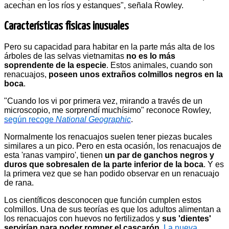
acechan en los ríos y estanques", señala Rowley.
Características físicas inusuales
Pero su capacidad para habitar en la parte más alta de los
árboles de las selvas vietnamitas
no es lo más
soprendente de la especie
. Estos animales, cuando son
renacuajos,
poseen unos extraños colmillos negros en la
boca
.
"Cuando los vi por primera vez, mirando a través de un
microscopio, me sorprendí muchísimo" reconoce Rowley,
según recoge
National Geographic
.
Normalmente los renacuajos suelen tener piezas bucales
similares a un pico. Pero en esta ocasión, los renacuajos de
esta 'ranas vampiro', tienen
un par de ganchos negros y
duros que sobresalen de la parte inferior de la boca
. Y es
la primera vez que se han podido observar en un renacuajo
de rana.
Los científicos desconocen que función cumplen estos
colmillos. Una de sus teorías es que los adultos alimentan a
los renacuajos con huevos no fertilizados y
sus 'dientes'
servirían para poder romper el cascarón
.
La nueva